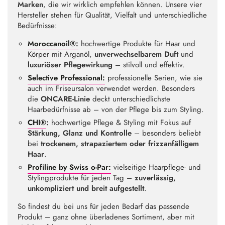
Marken
, die wir wirklich empfehlen können. Unsere vier
Hersteller stehen für Qualität, Vielfalt und unterschiedliche
Bedürfnisse:
Moroccanoil®:
hochwertige Produkte für Haar und
Körper mit Arganöl,
unverwechselbarem Duft
und
luxuriöser Pflegewirkung
– stilvoll und effektiv.
Selective Professional:
professionelle Serien, wie sie
auch im Friseursalon verwendet werden. Besonders
die
ONCARE-Linie
deckt unterschiedlichste
Haarbedürfnisse ab – von der Pflege bis zum Styling.
CHI®
:
hochwertige Pflege & Styling mit Fokus auf
Stärkung, Glanz und Kontrolle
– besonders beliebt
bei
trockenem, strapaziertem oder frizzanfälligem
Haar
.
Profiline by Swiss o-Par:
vielseitige Haarpflege- und
Stylingprodukte für jeden Tag –
zuverlässig,
unkompliziert und breit aufgestellt
.
So findest du bei uns für jeden Bedarf das passende
Produkt – ganz ohne überladenes Sortiment, aber mit