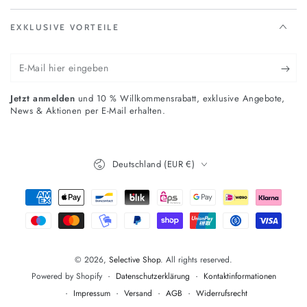
EXKLUSIVE VORTEILE
E-
Mail
Jetzt anmelden
und 10 % Willkommensrabatt, exklusive Angebote,
hier
News & Aktionen per E-Mail erhalten.
eingeben
Land/Region
Deutschland (EUR €)
Zahlungsmöglichkeiten
© 2026,
Selective Shop
. All rights reserved.
Datenschutzerklärung
Kontaktinformationen
Powered by Shopify
Impressum
Versand
AGB
Widerrufsrecht